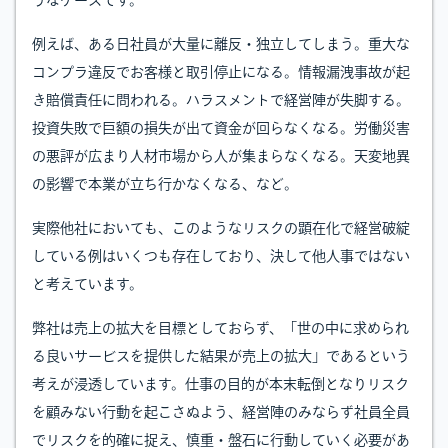
うなケースです。
例えば、ある日社員が大量に離反・独立してしまう。重大な
コンプラ違反でお客様と取引停止になる。情報漏洩事故が起
き賠償責任に問われる。ハラスメントで経営陣が失脚する。
投資失敗で巨額の損失が出て資金が回らなくなる。労働災害
の悪評が広まり人材市場から人が集まらなくなる。天変地異
の影響で本業が立ち行かなくなる、など。
実際他社においても、このようなリスクの顕在化で経営破綻
している例はいくつも存在しており、決して他人事ではない
と考えています。
弊社は売上の拡大を目標としておらず、「世の中に求められ
る良いサービスを提供した結果が売上の拡大」であるという
考えが浸透しています。仕事の目的が本末転倒となりリスク
を顧みない行動を起こさぬよう、経営陣のみならず社員全員
でリスクを的確に捉え、慎重・盤石に行動していく必要があ